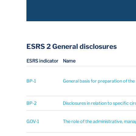
ESRS 2 General disclosures
ESRS indicator
Name
BP-1
General basis for preparation of the
BP-2
Disclosures in relation to specific c
GOV-1
The role of the administrative, ma