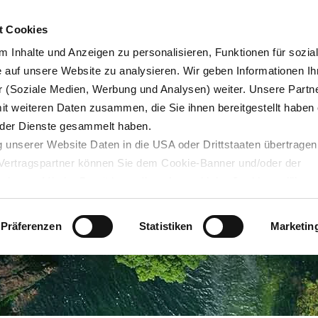
t Cookies
 Inhalte und Anzeigen zu personalisieren, Funktionen für sozia
e auf unsere Website zu analysieren. Wir geben Informationen Ih
 (Soziale Medien, Werbung und Analysen) weiter. Unsere Partne
nment and climate
Employees
About the report
mit weiteren Daten zusammen, die Sie ihnen bereitgestellt haben 
der Dienste gesammelt haben.
 unserer Website Daten in die USA oder Drittstaaten übertragen
n Vertragspartner können Sie dem Cookie-Banner und/oder der
ehmen. Mit der Bestätigung Ihrer Auswahl der Cookies,
willige
taaten ein. Erst wenn Sie Buttons anklicken, werden Bilder und
laden. Ihre IP-Adresse wird dabei an externe Server übertragen.
Präferenzen
Statistiken
Marketin
r können Sie sich auf deren Seiten informieren. Wir speichern I
ie unter
datenschutz@interzero.de
jederzeit widerrufen. Näher
tenschutzerklärung
.