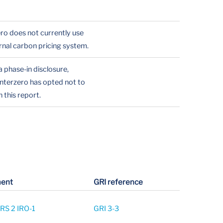
ero does not currently use
ernal carbon pricing system.
 a phase-in disclosure,
Interzero has opted not to
 this report.
ent
GRI reference
RS 2 IRO-1
GRI 3-3