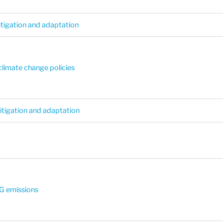
itigation and adaptation
 climate change policies
itigation and adaptation
HG emissions