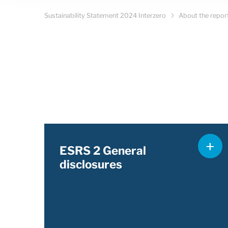
Sustainability Statement 2024 Interzero
About the repor
ESRS 2 General
disclosures