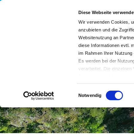
Diese Webseite verwende
Wir verwenden Cookies, um
anzubieten und die Zugriff
Websitenutzung an Partner
Corporate governance
Circular economy
Enviro
diese Informationen evtl. 
im Rahmen Ihrer Nutzung 
Es werden bei der Nutzung
verarbeitet. Die einzelne
Datenschutzerklärung entn
Datenübertragung in Dritts
Einwilligungsauswahl
von Drittanbietern nachge
Notwendig
Datenschutz dieser Anbiete
Einwilligung
. Sie können s
erfahren Sie in unserer
Da