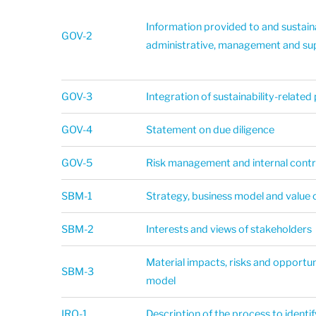
Information provided to and sustain
GOV-2
administrative, management and su
GOV-3
Integration of sustainability-relate
GOV-4
Statement on due diligence
GOV-5
Risk management and internal contro
SBM-1
Strategy, business model and value 
SBM-2
Interests and views of stakeholders
Material impacts, risks and opportun
SBM-3
model
IRO-1
Description of the process to identi