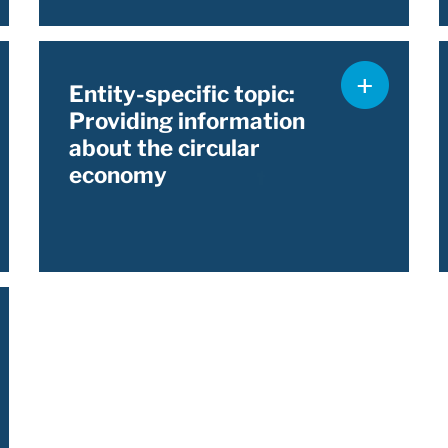
Entity-specific topic:
Providing information
about the circular
economy