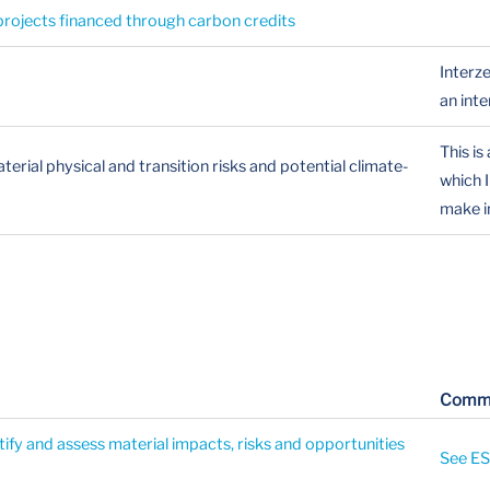
rojects financed through carbon credits
Interz
an int
This is
terial physical and transition risks and potential climate-
which 
make in
Comm
tify and assess material impacts, risks and opportunities
See ES