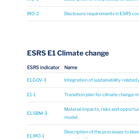
IRO-2
Disclosure requirements in ESRS cov
ESRS E1 Climate change
ESRS indicator
Name
E1.GOV-3
Integration of sustainability-relate
E1-1
Transition plan for climate change m
Material impacts, risks and opportun
E1.SBM-3
model
Description of the processes to iden
E1.IRO-1