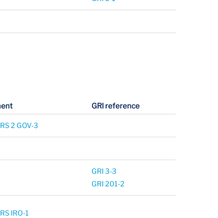
ent
GRI reference
SRS 2 GOV-3
GRI 3-3
GRI 201-2
RS IRO-1