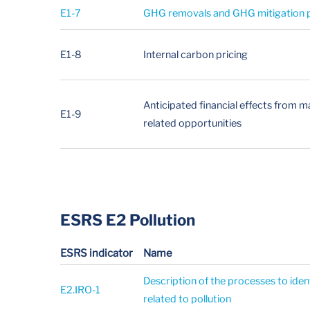
E1-7
GHG removals and GHG mitigation p
E1-8
Internal carbon pricing
Anticipated financial effects from ma
E1-9
related opportunities
ESRS E2 Pollution
ESRS indicator
Name
Description of the processes to iden
E2.IRO-1
related to pollution