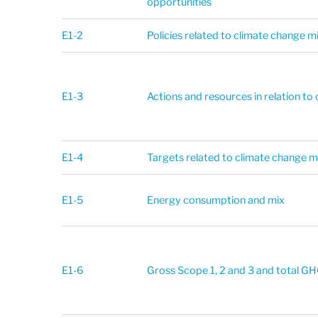
opportunities
E1-2
Policies related to climate change m
E1-3
Actions and resources in relation to
E1-4
Targets related to climate change m
E1-5
Energy consumption and mix
E1-6
Gross Scope 1, 2 and 3 and total G